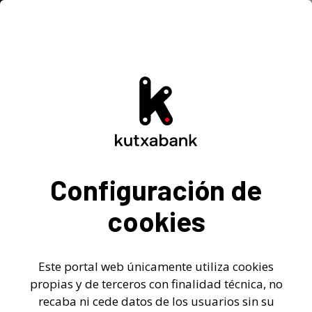
Información para Inversores
Inicio
-
> Información para inversores
> Información financiera
>
Informe anual gobierno corporativo
Informe Anual Gobierno
Configuración de
Corporativo
cookies
Informe Anual de Gobierno
Este portal web únicamente utiliza cookies
Corporativo 2020
propias y de terceros con finalidad técnica, no
recaba ni cede datos de los usuarios sin su