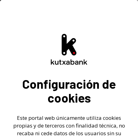
Inicio
-
>
Responsabilidad social empresarial
Configuración de
cookies
Responsabilidad Social
Empresarial
Este portal web únicamente utiliza cookies
propias y de terceros con finalidad técnica, no
Kutxabank aplica un modelo de gestión en el que
recaba ni cede datos de los usuarios sin su