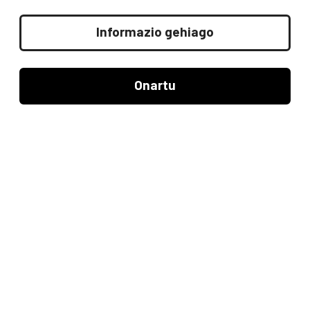
seihilekoari buruzko bitarteko 
2026/08/03
finantza-egoera laburtu 
Informazio gehiago
bateratuak bidali ditu 
(gaztelaniazko bertsioa)
Onartu
“CH Cajasur Banco- VBLE 
03/2027” Hipoteka-zedulen 
jaulkipen tituluen 
2026/07/29
jaulkipenaren amortizazio 
aurreratua (gaztelaniazko 
bertsioa)
Kutxabankek 2026ko lehen 
seihilekoko emaitzei eta 
2026ko ekitaldiaren 
2026/07/23
konturako dibidenduaren 
banaketa-akordioari buruzko 