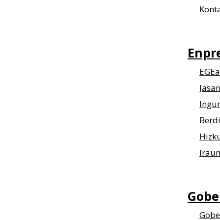
Kont
Enpr
EGEa
Jasa
Ingu
Berd
Hizk
Irau
Gobe
Gobe