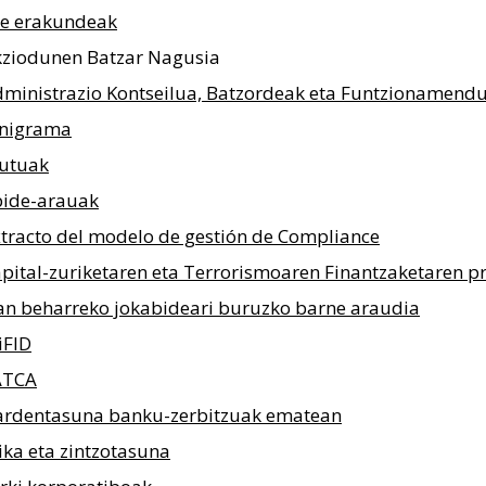
te erakundeak
ziodunen Batzar Nagusia
ministrazio Kontseilua, Batzordeak eta Funtzionamend
nigrama
tutuak
bide-arauak
tracto del modelo de gestión de Compliance
pital-zuriketaren eta Terrorismoaren Finantzaketaren p
an beharreko jokabideari buruzko barne araudia
iFID
ATCA
rdentasuna banku-zerbitzuak ematean
ika eta zintzotasuna