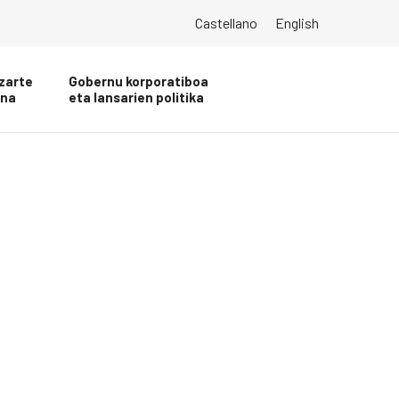
Castellano
English
zarte
Gobernu korporatiboa
una
eta lansarien politika