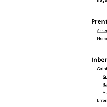
Iraga
Pren
Azken
Heme
Inber
Gain
K
Ra
A
Erren