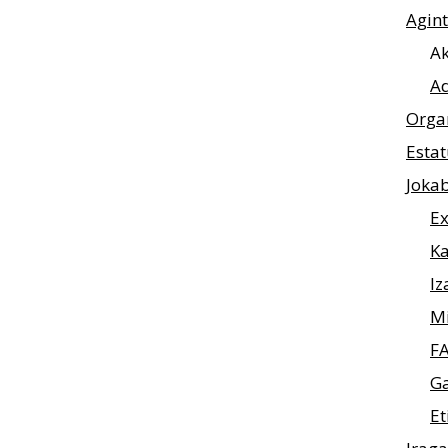
Agin
Ak
Ad
Orga
Esta
Joka
Ex
Ka
Iz
M
F
Ga
Et