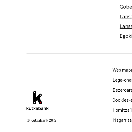
Gobe
Lansa
Lansa
Egok
Web map
Lege-oha
Bezeroare
Cookies-e
Hornitzai
Irisgarrit
© Kutxabank 2012