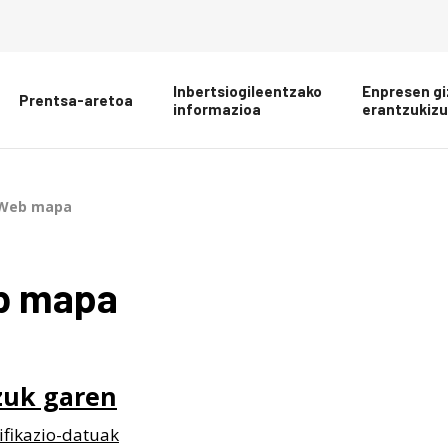
Inbertsiogileentzako
Enpresen gi
Prentsa-aretoa
informazioa
erantzukiz
Web mapa
b mapa
zuk garen
ifikazio-datuak