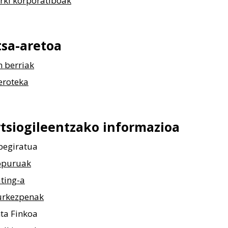
rki korporatiboak
tsa-aretoa
 berriak
roteka
tsiogileentzako
informazioa
begiratua
opuruak
ting-a
urkezpenak
ta Finkoa