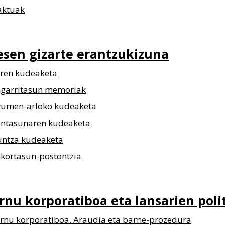
aktuak
esen gizarte
erantzukizuna
ren kudeaketa
ngarritasun memoriak
rumen-arloko kudeaketa
intasunaren kudeaketa
untza kudeaketa
nkortasun-postontzia
rnu korporatiboa
eta lansarien poli
rnu korporatiboa. Araudia eta barne-prozedura