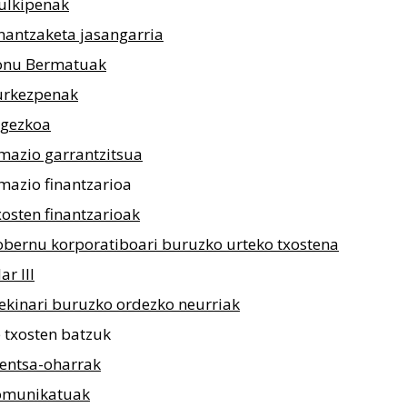
ulkipenak
nantzaketa jasangarria
onu Bermatuak
urkezpenak
egezkoa
mazio garrantzitsua
mazio finantzarioa
osten finantzarioak
bernu korporatiboari buruzko urteko txostena
lar III
ekinari buruzko ordezko neurriak
 txosten batzuk
entsa-oharrak
omunikatuak