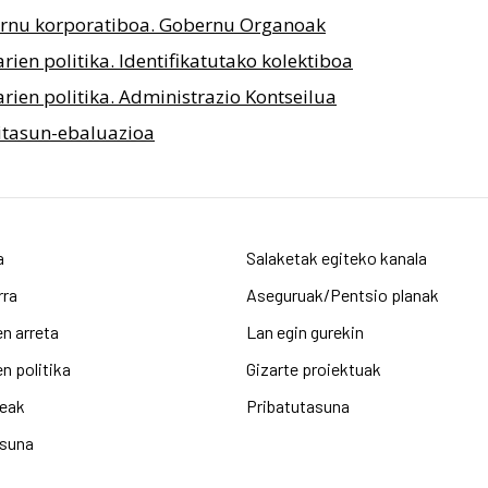
rnu korporatiboa. Gobernu Organoak
rien politika. Identifikatutako kolektiboa
rien politika. Administrazio Kontseilua
itasun-ebaluazioa
a
Salaketak egiteko kanala
rra
Aseguruak/Pentsio planak
n arreta
Lan egin gurekin
n politika
Gizarte proiektuak
leak
Pribatutasuna
asuna