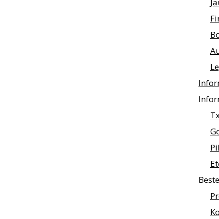
Ja
Fi
B
A
L
Infor
Infor
Tx
Go
Pi
Et
Beste
Pr
K