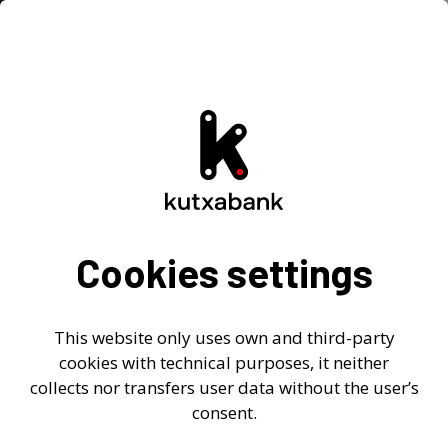
Home
-
>
Responsabilidad social empresarial
>
Gestión de la RSE
Cookies settings
Gestión de la RSE
This website only uses own and third-party
cookies with technical purposes, it neither
collects nor transfers user data without the user’s
Kutxabank hace partícipes de su Política de
consent.
Sostenibilidad a sus distintos grupos de interés con
los que mantiene una comunicación permanente y