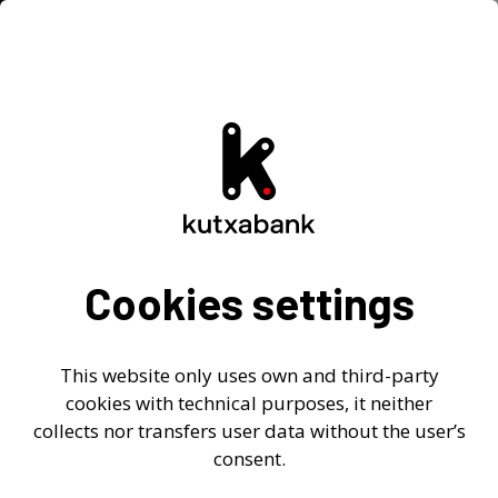
Home
-
>
Responsabilidad social empresarial
>
Gestión lingüïstica
Cookies settings
Gestión lingüística
This website only uses own and third-party
cookies with technical purposes, it neither
collects nor transfers user data without the user’s
Los principios de actuación de Kutxabank en
consent.
materia lingüística se basan en la
legalidad
, el
derecho a seleccionar el idioma de relación
y la